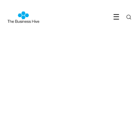
☰
TEAM & LEIDERSCHAP
Hoe om te gaan met burn-
out als zzp'er
2 November 2023
·
4 min leestijd