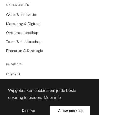
CATEGORIEËN
Groei & Innovatie
Marketing & Digitaal
Ondernemerschap
Team & Leiderschap
Financien & Strategie
PAGINA'S
Contact
Privacybeleid
Wij gebruiken cookies om je de beste
Algemene Voorwaarden
ervaring te bieden.
Meer info
Adverteren
Decline
Allow cookies