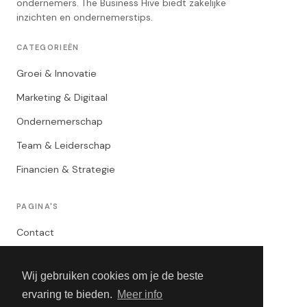
ondernemers. The Business Hive biedt zakelijke
inzichten en ondernemerstips.
CATEGORIEËN
Groei & Innovatie
Marketing & Digitaal
Ondernemerschap
Team & Leiderschap
Financien & Strategie
PAGINA'S
Contact
Privacybeleid
Wij gebruiken cookies om je de beste
Algemene Voorwaarden
ervaring te bieden.
Meer info
Adverteren